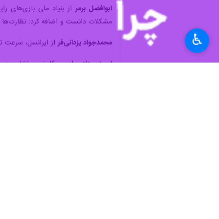
ابوافضل برمر
از بنیاد ملی بازی‌های را
مشکلات دانست و اضافه کرد: نظارت‌ها و
♿︎
محمدجواد یزدانی‌فر
از ایرانسل، سرعت ت
احمد حدادی
از روبیکا ضمن اشاره به ص
حاکمیت برای بخش خصوصی وجود دارد،
موسی زمانزاده
از بازیگوشی، هم‌افزایی م
کتاب، بسیار مهم دانست.
سعید پورحسینی
از شبکه کودک پویا فراه
محمد جواد عرشیان
از رسانه‌های نوین آ
سمیه علیپور
از انجمن صنفی شرکت‌های نم
همکاری‌هاست.
محدثه بنایی
از مایکت، امتیازات محصو