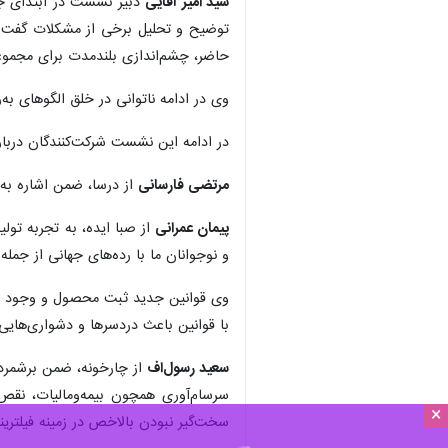
سید امیر آقایی
دبیر نشست در ابتدای جلس
توضیح و تحلیل‌ برخی از مشکلات گفت: 
حاضر، چشم‌اندازی بلندمدت برای مجموع
وی در ادامه ناتوانی در خلق الگوهای ب
در ادامه این نشست شرکت‌کنندگان دربار
مرتضی فارسانی
از درسا، ضمن اشاره به س
پیمان عمرانی
از صبا ایده، به تجربه تولی
و نوجوانان ما با رده‌های جهانی از جم
وی قوانین جدید ثبت محصول و وجود قوان
با قوانین باعث دردسرها و دشواری‌های
سعید رسول‌اف
از چارخونه، ضمن برشمردن 
سرسام‌آوری همچون بیمه‌ومالیات، نقص
×
سخت‌گیر نبودن بالاخص در زمینه فیلترین