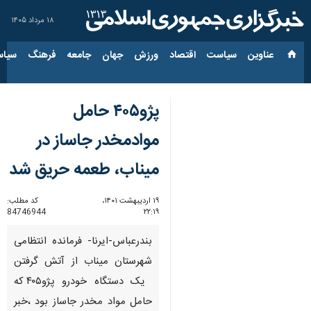
۱۸ مرداد ۱۴۰۵
عناوین‌
سیاست
اقتصاد
ورزش
جهان
جامعه
فرهنگ
سیاس
پژو۴۰۵ حامل
موادمخدر جاساز در
میناب، طعمه حریق شد
۱۹ اردیبهشت ۱۴۰۱،
کد مطلب:
84746944
۲۲:۱۹
بندرعباس-ایرنا- فرمانده انتظامی
شهرستان میناب از آتش گرفتن
یک دستگاه خودرو پژو۴۰۵ که
حامل مواد مخدر جاساز بود ،خبر