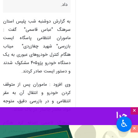
داد.
به گزارش دوشنبه شب پلیس استان
سرهنگ "عباس قاسمی" گفت :
ماموران انتظامی پاسگاه ایست
بازرسی" شهید چغازردی" میناب
هنگام کنترل خودروهای عبوری به یک
دستگاه خودرو پژو۴۰۵ مشکوک شدند
و دستور ایست صادر کردند.
وی افزود : ماموران پس از متوقف
کردن خودرو و انتقال آن به مقر
انتظامی و در بازرسی دقیق، متوجه
مواد مخدر جاساز در باک شدند.
×
♿︎
سرهنگ قاسمی اضافه کرد: هنگام
×
بازرسی در جهت کشف موادمخدر از