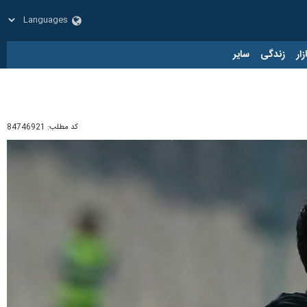
زار
زندگی
سایر
کد مطلب:
84746921