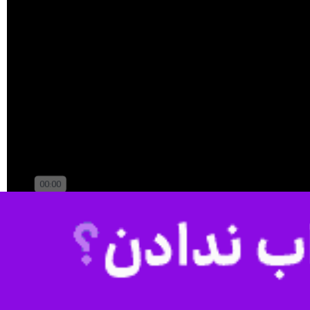
Play
قم ـ ایرنا ـ هر سال در فصل بهار، زمان برداشت گل محمدی شروع می‌شود و مزرعه حاج محمود امینی در شهرستان جعفرآباد استان قم که ۳۶ هکتار آن زیر کِشت این محصول قرار دارد، یکی