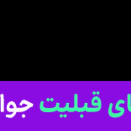
00:00
U