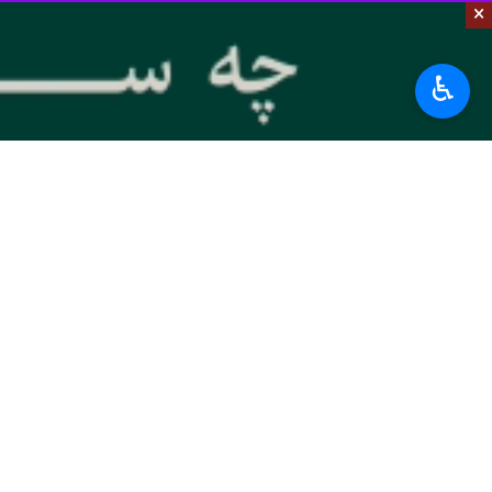
شهر جعفریه، مرکز
شهرستان جعفرآباد
در ۳۵ کیلومتری شمال غربی شهر قم قرار دارد؛ این شهرستان از ۲ بخش مرکزی و قاهان تشکیل شده ‌است.
×
شهرستان جعفرآباد حدود ۶۵۰ کیلومتر مربع وسعت و بیش از ۱۶ هزار تَن جمعیت با ۲ گویش فارسی‌ و ترکی دارد.
♿︎
استان قم دارای سه شهرستان قم، جعفرآباد و کَهَک و ۶ شهر قم، جعفریه، کهک، سَلَفچ
استان‌ها
قم
۱۰ نفر
برچسب‌ها
جعفرآباد
قم
برداشت محصول
باغ گل
سازمان جهاد کشاورزی استان قم
اخبار مرتبط