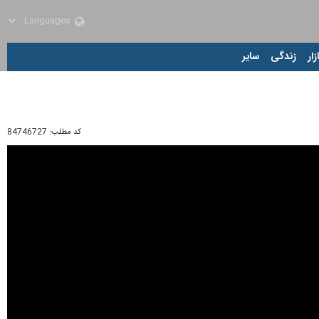
زار
زندگی
سایر
کد مطلب:
84746727