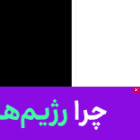
×
nmute
Settings
PIP
Enter
Download
دریافت
115 MB
fullscreen
از مزارع و بخشی از ۳۸۰ هکتاری است که در این استان زیر کِشت این محصول قرار دارد.