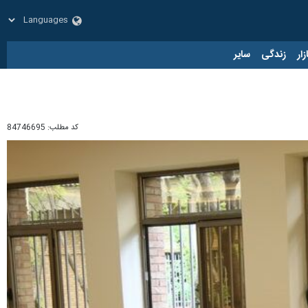
زار
زندگی
سایر
کد مطلب:
84746695