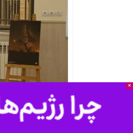
×
اردبیل - ایرنا - نمایشگاه عکس نجوم
به گزارش ایرنا،
سالار عباسوند