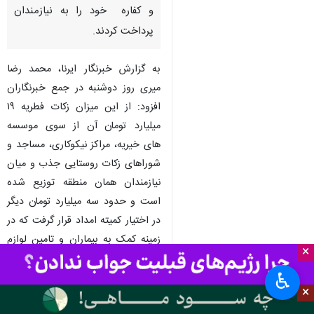
و کفاره خود را به نیازمندان
پرداخت کردند.
به گزارش خبرنگار ایرنا، محمد رضا
میری روز دوشنبه در جمع خبرنگاران
افزود: از این میزان زکات فطریه ۱۹
میلیارد تومان آن از سوی موسسه
های خیریه، مراکز نیکوکاری، مساجد و
شوراهای زکات روستایی جذب و میان
نیازمندان همان منطقه توزیع شده
است و حدود سه میلیارد تومان دیگر
در اختیار کمیته امداد قرار گرفت که در
زمینه کمک به بیماران و تامین لوازم
×
ضروری خانواده ها از جمله
♿︎
یخچال،کولر ومنبع ذخیره آب هزینه
×
شده است.