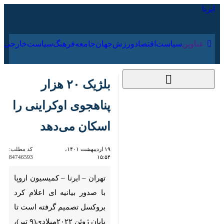
۱۶ مرداد ۱۴۰۵
عناوین‌
سیاست
اقتصاد
ورزش
جهان
جامعه
فرهنگ
سیا
بلژیک ۲۰ هزار
پناهجوی اوکراینی را
اسکان می‌دهد
۱۹ اردیبهشت ۱۴۰۱،
کد مطلب:
84746593
۱۵:۵۴
تهران – ایرنا – کمیسیون اروپا با
صدور بیانیه ای اعلام کرد بروکسل
تصمیم گرفته است تا پایان ژوئن
۲۰۲۲میلادی(۹ تیر)، میزبان ۲۰ هزار