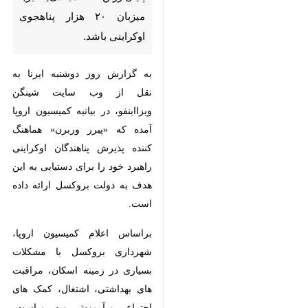
پناهجوی اوکراینی باشد.
به گزارش روز دوشنبه ایرنا به نقل از
وب سایت شینگن ویزااینفو، در بیانیه
کمیسیون اروپا آمده که «پیرر وربرن»
هماهنگ کننده پذیرش پناهندگان
اوکراینی راهبرد خود را برای دستیابی
به این هدف به دولت بروکسل ارائه
داده است.
براساس اعلام کمیسیون اروپا،
شهرداری بروکسل با مشکلات بسیاری
در زمینه اسکان، مراقبت های
بهداشتی، اشتغال، کمک های اجتماعی
و آموزش روبه رو است، از اینرو چند
کارگروه تشکیل می شود تا کنار آمدن
با این وضعیت را برای این شهرداری