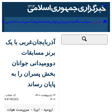
۱۵ مرداد ۱۴۰۵
عناوین‌
سیاست
اقتصاد
ورزش
جهان
جامعه
فرهنگ
سیاس
آذربایجان‌غربی با یک
برنز مسابقات
دوومیدانی جوانان
بخش پسران را به پایان
رساند
۱۹ اردیبهشت ۱۴۰۱،
کد مطلب:
84746583
۱۷:۱۱
ارومیه - ایرنا - سرپرست هیات دو