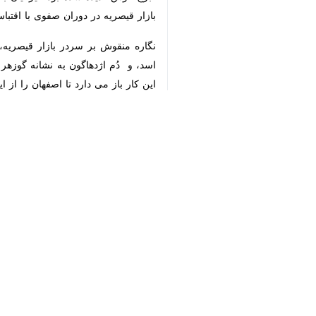
♿︎
×
اصفهان_ایرنا - عضو انجمن دوستداران
شهر است.
شاهین سپنتا، روز دوشنبه در گفت وگو با
بسته است.
وی خاطرنشان 
قیصریه را بعنوان "نماد اصفهان" برگزید.
عضو انجمن دوستداران اصفهان با اشاره
می‌شد با این حال برخی افراد دانسته ی
نماد از سطح شهر کردند.