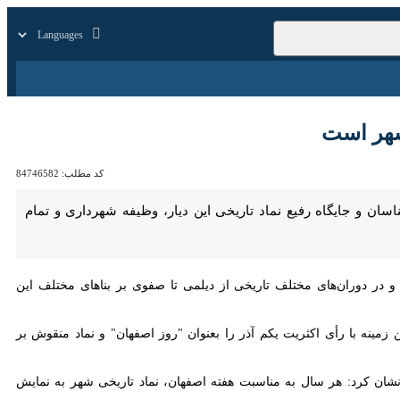
زار
زندگی
سایر
ر است
کد مطلب:
84746582