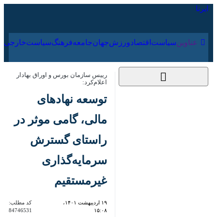
۱۷ مرداد ۱۴۰۵
عناوین‌
سیاست
اقتصاد
ورزش
جهان
جامعه
فرهنگ
سیاس
رییس سازمان بورس و اوراق بهادار
اعلام‌کرد:
توسعه نهادهای مالی،
گامی موثر در راستای
گسترش سرمایه‌گذاری
غیرمستقیم
۱۹ اردیبهشت ۱۴۰۱،
کد مطلب:
84746531
۱۵:۰۸
تهران- ایرنا- رییس سازمان بورس