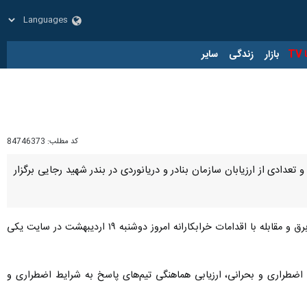
زار
زندگی
سایر
کد مطلب:
84746373
عدادی از ارزیابان سازمان بنادر و دریانوردی در بندر شهید رجایی برگزار
به گزارش خبرنگار ایرنا، رزمایش ترکیبی پدافند غیرعامل شیمیایی با ترسیم سناریوی انفجار مخازن، امداد و نجات، قطع برق و مقابله با اقدامات خرابکارانه امروز دوشنبه ۱۹ اردیبهشت در سایت یکی
اضطراری و بحرانی، ارزیابی هماهنگی تیم‌های پاسخ به شرایط اضطراری و