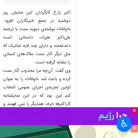
اکبر زارع کارگردان این نمایش روز
دوشنبه در جمع خبرنگاران افزود:
«اولئانا» نوشته‌ی دیوید ممت با ترجمه‌
علی‌اکبر علیزاد، داستانی است
دغدغه‌مند و دارای چند لایه‌ تماتیک که
مثل دیگر آثار ممت ملاک‌های انسانی
را نشانه گرفته است.
وی گفت: آن‌چه مرا مجذوب آثار ممت
کرده و باعث شد «اولئانا» را به عنوان
اولین تجربه‌ی اجرای عمومی انتخاب
کنم این بود که در این نمایشنامه
کاراکترها حرف همدیگر را نمی فهمند و
×
عدم توجه به سخن طرف مقابل و
پافشاری بر حرف‌های خود باعث ایجاد
♿︎
×
سوءتفاهم شده و منجر به کنش زبانی
می شود.