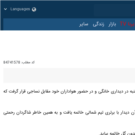
نا TV
بازار
زندگی
سایر
کد مطلب:
84741578
 در ادامه دیدارهای هفته بیست و پنجم لیگ برتر فوتبال، تیم فوتبال آلومینیوم اراک از ساعت ۱۸ چهارشنبه در دیداری خانگی و در حضور هواداران خود مقابل نساجی قرار گرفت که
م صف آرایی کرده بودند که آن دیدار با برتری تیم شمالی خاتمه یافت و به همین خاطر شاگردان رحمتی
دون گل خاتمه بیابد.