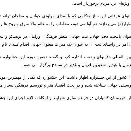
ردم برخوردار است.
ای عرفانی این ساز هنگامی که با صدای مولودی خوانان و مداحان توانمند ک
 می‌پردازند هم آوا می‌شود، مخاطب را به عالم والا سوق و روح ها را صیقل 
ان پایتخت دف جهان، ثبت جهانی منظر فرهنگی اورامان در یونسکو و ثبت دف‌
تای ثبت آن به عنوان یک میراث معنوی جهانی اقدام کنند تا نام و آوازه هنر
ره جشنواره بین المللی دف‌نوای رحمت اشاره کرد و گفت: دهمین دوره این جشنواره ت
دین قربان و غدیر در سنندج برگزار می شود.
 کشور از این جشنواره اظهار داشت: این جشنواره که یکی از مهمترین مولفه
نی شناخته شده و در بحث اقتصاد هنر و توریسم فرهنگی بسیار موفق عمل ک
شهرستان کامیاران در فراهم سازی شرایط و امکانات لازم اجرای این جشن بزرگ