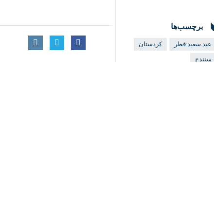
برچسب‌ها
♿︎
عید سعید فطر
کردستان
سنندج
×
اخبار مرتبط
"دف نوازان کردستانی
سنندج- ایرنا- رییس حوزه ه
سنندج میزبان اجتماع
سنندج - ایرنا - رئیس 
همزمان با عيد سعيد قر