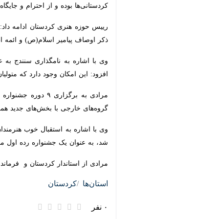
بوده و از احترام و جایگاه ویژه‌ای نزد م
رییس حوزه هنری کردستان ادامه داد: نو
اوصاف پیامیر اسلام(ص) و ائمه اطهار(ع)
وی با اشاره به نامگذاری سنندج به عنو
امکان وجود دارد که متولیان امر در راس
مرادی به برگزاری ۹ دو
با بخش‌های جدید همزمان با عیدین سعی
وی با اشاره به استقبال خوب هنرمندان
عنوان یک جشنواره رده اول موسیقی جها
مرادی از استاندار کردستان و فرماندار 
استان‌ها
کردستان
۰ نفر