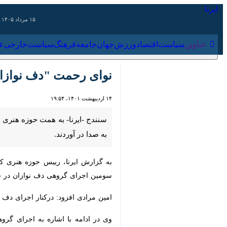
۱۵ مرداد ۱۴۰۵
عناوین‌
سیاست
اقتصاد
ورزش
جهان
جامعه
فرهنگ
سیاس
نوای رحمت "دف نوازان کر
۱۴ اردیبهشت ۱۴۰۱، ۱۹:۵۴
سنندج -ایرنا- به همت حوزه هنری اس
آوردند.
به گزارش ایرنا، رییس حوزه هنری کرد
اجرای گروهی دف نوازان در سال جاری؛ اجرای گروهی ۵۰۰ دف نواز کردستانی به مناسبت عید سعید فطر در
امین مرادی افزود: درکنار اجرای دف نوازان، اجرای گروه ۵۰ نفره تنبورنوازان و اجرای شمشال و نرمه نای در کنار دیگ