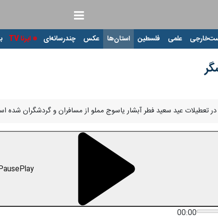
ت‌خارجی
علمی
فلسطین
استان‌ها
عکس
چندرسانه‌ای
ایرنا TV
با
گر
ر تعطیلات عید سعید فطر آبشار یاسوج مملو از مسافران و گردشگران شده ا