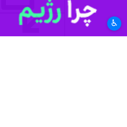
♿︎
Mute
Settings
PIP
Enter
Download
دریافت
28 MB
fullscreen
استان‌ها
کهگیلویه و بویراحمد
۱ نفر
برچسب‌ها
کهگیلویه و بویراحمد
وزارت میراث فرهنگی گردشگری