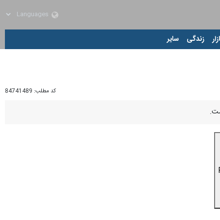
زار
زندگی
سایر
کد مطلب:
84741489
ست.