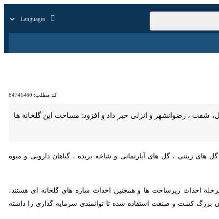
زار
زندگی
سایر
کد مطلب:
84741460
انزلی - ایرنا- مدیر شهرکهای کشاورزی گیلان از احداث پنج شهرک گلخانه ای در شهرستانهای سیاهکل، ماسال، شفت ، رضوانشهر و انزلی خبر داد و افزود: مساحت این گلخانه ها ۱۸۰ هکتار
های زینتی ، گل های آپارتمانی و شاخه بریده ، گیاهان دارویی و میوه های
ه در مرحله احداث زیرساخت ها و همچنین احداث سازه های گلخانه ای هستند، افزود:
 و صنعت استفاده شده تا توانمندی سرمایه گذاری را داشته باشند.