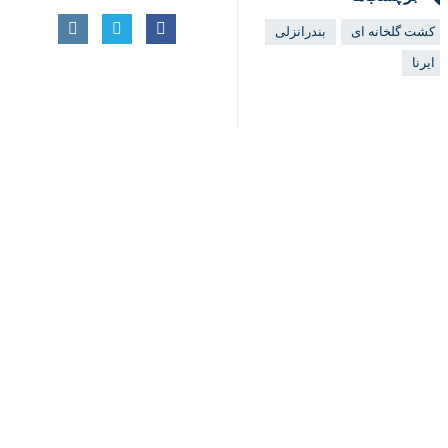
♿︎
اخبار مرتبط
مدیر تعاون روستایی گی
×
دریافت بذر برای کش
رشت - ایرنا - مدیر تع
حرکت راه آهن رشت-ک
رشت - ایرنا - عملیات
نظر شما