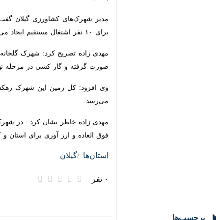
اشتغال مستقیم ایجاد می کند. درصورت بهره برداری از این پنج کلخان
گرفته و گاز کشی در مرحله نهایی قرار دار
وی افزود: کل زمین این شهرک زهکشی و تسطیح شده و حدود ۶ هکتار در حال نصب سازه و ۲و نیم هکتار آماده بهره ب
مهدی زاده خاطر نشان کرد : در شهرک گ
العاده و ارز آوری برای استان و کشور د
استان‌ها
گیلان
۰ نفر
برچسب‌ها
کشت گلخانه ای
بندرانزلی
ایرنا