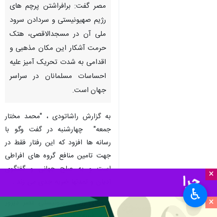
مصر گفت: برافراشتن پرچم های
رژیم صهیونیستی و سردادن سرود
ملی آن در مسجدالاقصی، هتک
حرمت آشکار این مکان مذهبی و
اقدامی به شدت تحریک آمیز علیه
احساسات مسلمانان در سراسر
جهان است.
به گزارش راشاتودی ، "محمد مختار
جمعه" چهارشنبه در گفت وگو با
رسانه ها افزود که این رفتار فقط در
جهت تامین منافع گروه های افراطی
است و به صلح جهانی و گفتگوی
×
ادیان و تمدنها ضربه جدی می زند .
♿︎
×
نیروهای رژیم صهیونیستی عصر دیروز
/سه شنبه/ از اقامه اذان مغرب در