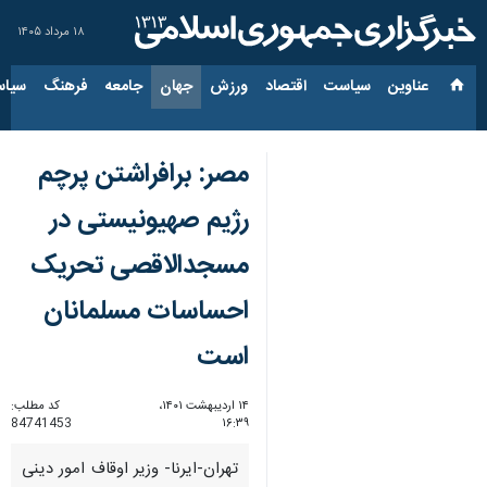
۱۸ مرداد ۱۴۰۵
عناوین‌
سیاست
اقتصاد
ورزش
جهان
جامعه
فرهنگ
سیاس
مصر: برافراشتن پرچم
رژیم صهیونیستی در
مسجدالاقصی تحریک
احساسات مسلمانان
است
۱۴ اردیبهشت ۱۴۰۱،
کد مطلب:
84741453
۱۶:۳۹
تهران-ایرنا- وزیر اوقاف امور دینی