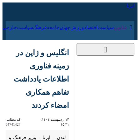
۱۶ مرداد ۱۴۰۵
عناوین‌
سیاست
اقتصاد
ورزش
جهان
جامعه
فرهنگ
انگلیس و ژاپن در
زمینه فناوری اطلاعات
یادداشت تفاهم
همکاری امضاء کردند
۱۴ اردیبهشت ۱۴۰۱،
کد مطلب:
84741427
۱۵:۳۱
لندن – ایرنا – وزیر فرهنگ و امور
دیجیتال انگلیس و وزیر ارتباطات