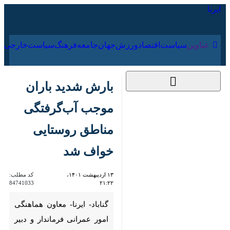
۱۵ مرداد ۱۴۰۵
عناوین‌
سیاست
اقتصاد
ورزش
جهان
جامعه
فرهنگ
سیاس
بارش شدید باران
موجب آب‌گرفتگی
مناطق روستایی خواف
شد
۱۳ اردیبهشت ۱۴۰۱،
کد مطلب:
84741033
۲۱:۲۲
گناباد- ایرنا- معاون هماهنگی امور
عمرانی فرماندار و دبیر ستاد