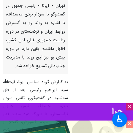
تهران - ایرنا - رئیس جمهور در
گفت‌وگو با سردار بردی محمداف،
با اشاره به روند رو به گسترش
روابط ایران و ترکمنستان در دوره
ریاست جمهوری قبلی این کشور،
اظهار داشت: یقین دارم در دوره
پیش رو نیز این روند با مدیریت
جناب‌عالی تسریع خواهد شد.
به گزارش گروه سیاسی ایرنا، آیت‌الله
سید ابراهیم رئیسی بعد از ظهر
سه‌شنبه در گفت‌وگوی تلفنی سردار
×
بردی محمداف رئیس جمهور
ترکمنستان، با تبریک عید سعید فطر
♿︎
به وی و مردم کشورش، گفت: از
×
خداوند متعال می‌خواهم که به برکت