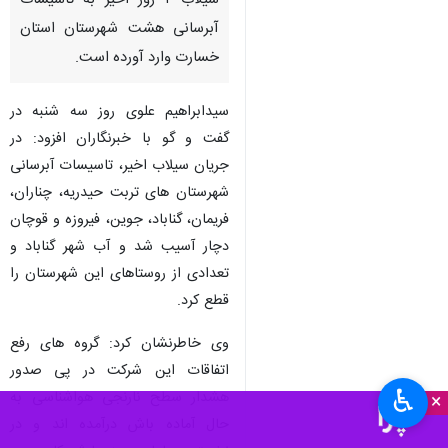
سیلاب ۲ روز اخیر به تاسیسات
آبرسانی هشت شهرستان استان
خسارت وارد آورده است.
سیدابراهیم علوی روز سه شنبه در
گفت و گو با خبرنگاران افزود: در
جریان سیلاب اخیر، تاسیسات آبرسانی
شهرستان های تربت حیدریه، چناران،
فریمان، گناباد، جوین، فیروزه و قوچان
دچار آسیب شد و آب شهر گناباد و
تعدادی از روستاهای این شهرستان را
قطع کرد.
وی خاطرنشان کرد: گروه های رفع
اتفاقات این شرکت در پی صدور
♿︎
هشدار سطح نارنجی هواشناسی به
×
حال آماده باش درآمده اند و در