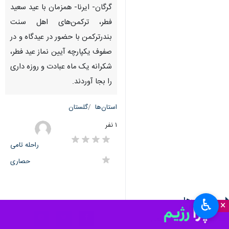
Download
Enter
PIP
Settings
Unmute
گرگان- ایرنا- همزمان با عید سعید
fullscreen
فطر، ترکمن‌های اهل سنت
بندرترکمن با حضور در عیدگاه و در
صفوف یکپارچه آیین نماز عید فطر،
شکرانه یک ماه عبادت و روزه داری
را بجا آوردند.
استان‌ها
گلستان
۱ نفر
راحله تامی
حصاری
برچسب‌ها
♿︎
×
عید سعید فطر
بندرترکمن