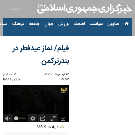
۱۶ مرداد ۱۴۰۵
عناوین‌
سیاست
اقتصاد
ورزش
جهان
جامعه
فرهنگ
سیاس
فیلم/ نماز عیدفطر در
بندرترکمن
۱۳ اردیبهشت ۱۴۰۱،
کد مطلب:
84740916
۱۵:۵۳
دریافت
9 MB