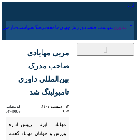
۱۷ مرداد ۱۴۰۵
عناوین‌
سیاست
اقتصاد
ورزش
جهان
جامعه
فرهنگ
سیاس
مربی مهابادی صاحب
مدرک بین‌المللی داوری
تامبولینگ شد
۱۴ اردیبهشت ۱۴۰۱،
کد مطلب:
84740869
۹:۰۷
مهاباد - ایرنا - رییس اداره ورزش
و جوانان مهاباد گفت: ناصر
هوشیار مربی شایسته اهل این
شهرستان در تیم ملی، موفق به