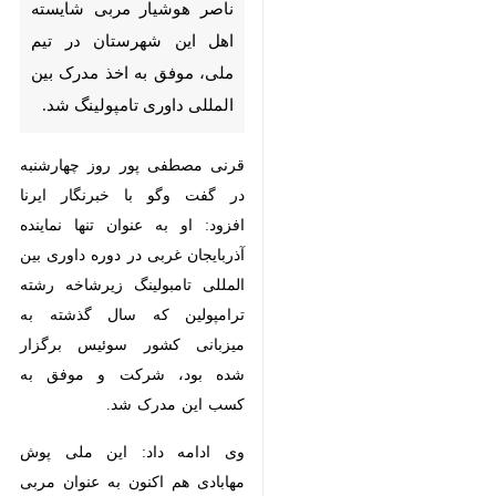
اخذ مدرک بین المللی داوری
تامپولینگ شد.
قرنی مصطفی پور روز چهارشنبه در
گفت وگو با خبرنگار ایرنا افزود: او به
عنوان تنها نماینده آذربایجان غربی در
دوره داوری بین المللی تامبولینگ
زیرشاخه رشته ترامپولین که سال
گذشته به میزبانی کشور سوئیس
برگزار شده بود، شرکت و موفق به
کسب این مدرک شد.
وی ادامه داد: این ملی پوش مهابادی
هم اکنون به عنوان مربی هدایت
اردوهای تیم ملی ترامپولین کشور را
نیز بر عهده دارد.