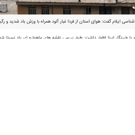
اشناسی ایلام گفت: هوای استان از فردا غبار آلود همراه با وزش باد شدید و رگب
 خبرنگار ایرنا اظهار داشت: طبق بررسی نقشه های ماهواره ای باد نسبتا شدید
ورهای عراق و سوریه، کانون های تولید ریزگرد در بیابان های این کشورها پتان
تان را آلوده می کند.
 رگباری بهاری از روز پنجشنبه در استان فعالیت می کند که به صورت نقطه ا
 گفت: این ناپایداری های جوی (گرد و غبار، وزش باد و بارش باران) تا روز 
 عصر یکشنبه وارد استان ایلام شده بود به صورت رقیق در برخی نواحی استا
ن از امروز تا روز پنجشنبه نسبت به دیروز بین پنج تا هفت درجه سانتیگراد 
 شده است.