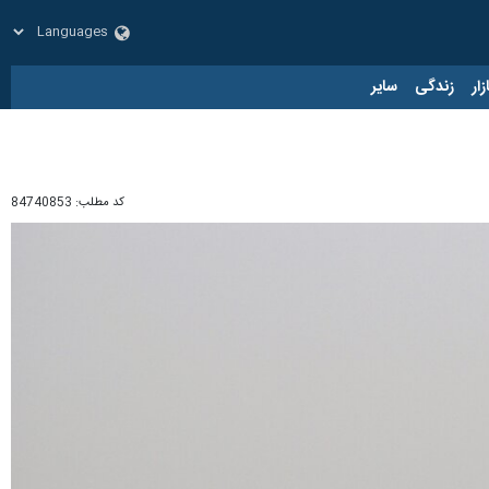
زار
زندگی
سایر
کد مطلب:
84740853