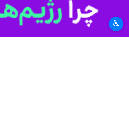
کلاهبردار ۲۰۰ میلیارد ریالی در سقز دستگیر شد
سنندج- ایرنا- فرماندهی انتظامی
♿︎
۳۰ مورد ساخت و ساز غیر مجاز کشاورزی در بانه قلع و قمع شد
سنندج- ایرنا- رییس جهاد کشاورزی شهرست
نظر شما
*
لطفا متن تصویر را در جعبه متن وارد کنید