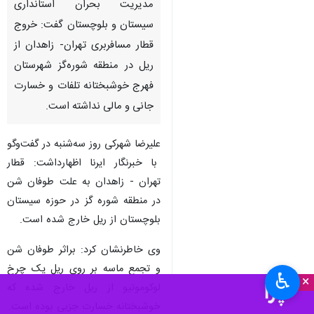
مدیریت بحران استانداری
سیستان و بلوچستان گفت: خروج
قطار مسافربری تهران- زاهدان از
ریل در منطقه شوره‌گز شهرستان
فهرج خوشبختانه تلفات و خسارت
جانی و مالی نداشته است.
علیرضا شهرکی روز سه‌شنبه در گفت‌وگو
با خبرنگار ایرنا اظهارداشت: قطار
تهران - زاهدان به علت طوفان شن
در منطقه شوره گز در حوزه سیستان
بلوچستان از ریل خارج شده است.
وی خاطرنشان کرد: براثر طوفان شن
و تجمع ماسه بر روی ریل یک چرخ
♿︎
×
لوکوموتیو از ریل خارج شده که
خوشبختانه خسارت جزیی بوده است.