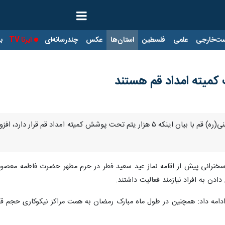
ت‌خارجی
علمی
فلسطین
استان‌ها
عکس
چندرسانه‌ای
ایرنا TV
با