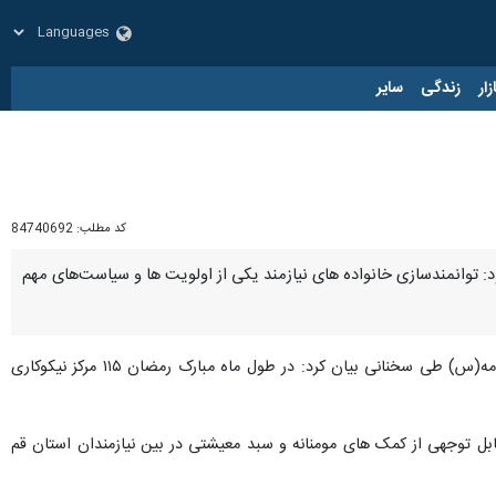
زار
زندگی
سایر
کد مطلب:
84740692