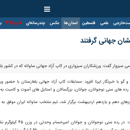
ت‌خارجی
علمی
فلسطین
استان‌ها
عکس
چندرسانه‌ای
ایرنا TV
با