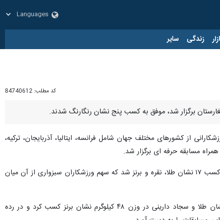
زار
زندگی
سایر
کد مطلب:
84740612