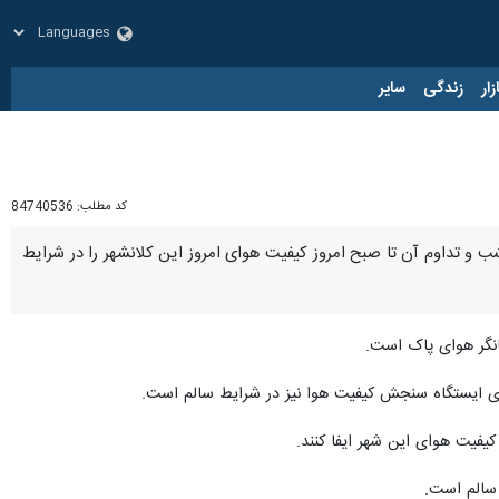
زار
زندگی
سایر
کد مطلب:
84740536