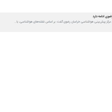
ظت محیط زیست خراسان رضوی گفت: بارش باران در مشهد طی دیروز و دیشب و
نا افزود: هم اکنون شاخص کیفیت هوای مشهد۴۶ ای.کیو.آی و نشانگر هوای پاک است.
ندان مشهدی با کاهش رفت و آمدهای غیرضرور، نقش موثر خود را در بهبود کی
 بحرانی آلودگی هواست.
مشهد رفت و آمد می‌کنند.