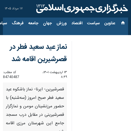
۱۷ مرداد ۱۴۰۵
عناوین‌
سیاست
اقتصاد
ورزش
جهان
جامعه
فرهنگ
سیاس
نماز عید سعید فطر در
قصرشیرین اقامه شد
۱۳ اردیبهشت ۱۴۰۱،
کد مطلب:
84740487
۸:۴۹
قصرشیرین- ایرنا- نماز باشکوه عید
سعید فطر صبح امروز (سه‌شنبه) با
حضور مرزنشینان مومن و نمازگزار
قصرشیرینی در مقابل درب مسجد
جامع این شهرستان مرزی اقامه