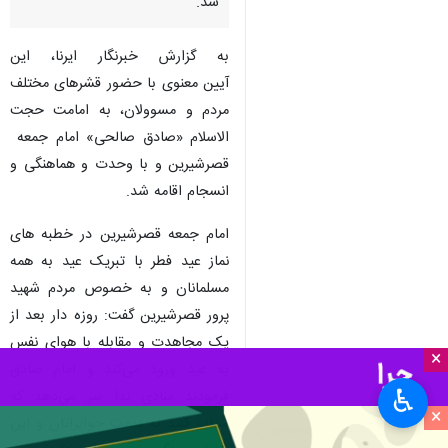
شد.
به گزارش خبرنگار ایرنا، این
آیین معنوی با حضور قشرهای مختلف
مردم و مسوولان، به امامت حجت
الاسلام «صادق صالحی» امام جمعه
قصرشیرین و با وحدت و هماهنگی و
انسجام اقامه شد.
امام جمعه قصرشیرین در خطبه های
نماز عید فطر با تبریک عید به همه
مسلمانان و به خصوص مردم شهید
پرور قصرشیرین گفت: روزه دار بعد از
یک مجاهدت و مقابله با هوای نفس
×
به عید ورود می‌کند و امام صادق
♿︎
فرمودند منادی ندا سر می‌دهد که
×
شتاب کنید به سمت جوایزاتان و این