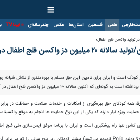
ت‌خارجی
علمی
فلسطین
استان‌ها
عکس
چندرسانه‌ای
ایرنا TV
با
ر تولید واکسن فلج اطفال؛
دز واکسن فلج اطفال در کشور