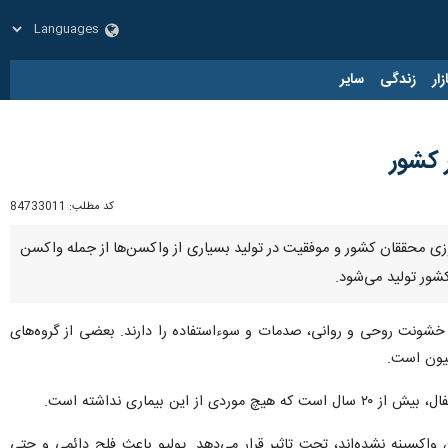
زار
زندگی
سایر
کد مطلب:
84733011