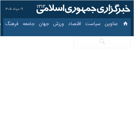
۱۹ مرداد ۱۴۰۵
عناوین‌
سیاست
اقتصاد
ورزش
جهان
جامعه
فرهنگ
نساجی مازندران – مس
کرمان؛ یک گام تا فینال
۳۰ فروردین ۱۴۰۱، ۹:۵۷
کد مطلب:
84722414
ساری – ایرنا – یکی از مهم‌ترین
مسابقات تاریخ باشگاه نساجی
مازندران امشب در ورزشگاه آزادی
برگزار می‌شود ؛ مسابقه‌ای که در
صورت برد نساجی می‌تواند این