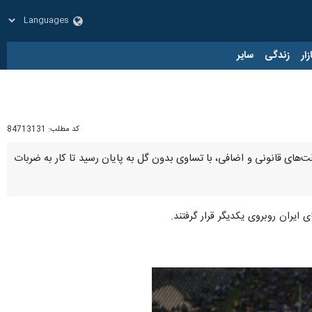
زار
زندگی
سایر
کد مطلب:
84713131