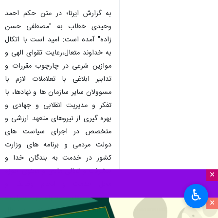
بجنورد- ایرنا- وزیر کشور در حکمی
"مصطفی حسن زاده" را به عنوان
فرماندار شهرستان مرزی
رازوجرگلان خراسان شمالی
منصوب کرد.
به گزارش ایرنا؛ در متن حکم احمد
وحیدی خطاب به "مصطفی حسن
زاده" آمده است: امید است با اتکال
به خداوند متعال،رعایت تقوای الهی و
موازین شرعی در چارچوب مقررات و
تدابیر ابلاغی با تعلاملات لازم با
مسوولان سایر سازمان ها و نهادها، با
×
تفکر و مدیریت انقلابی و جهادی و
بهره گیری از نیروهای متعهد ارزشی و
♿︎
×
متخصص در اجرای سیاست های
دولت مردمی و برنامه های وزارت