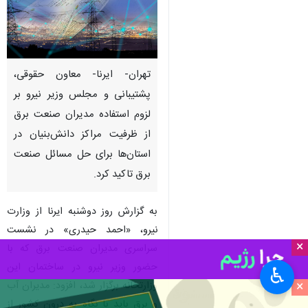
تهران- ایرنا- معاون حقوقی،
پشتیبانی و مجلس وزیر نیرو بر
لزوم استفاده مدیران صنعت برق
از ظرفیت مراکز دانش‌بنیان در
استان‌ها برای حل مسائل صنعت
برق تاکید کرد.
به گزارش روز دوشنبه ایرنا از وزارت
نیرو، «احمد حیدری» در نشست
×
سراسری مدیران صنعت برق که با
حضور وزیر نیرو در ساختمان این
♿︎
×
وزارتخانه برگزار شد، افزود: مدیران آب
و برق باید با نگاه به درون کشور از