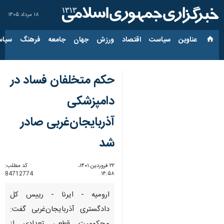
۱۸ مرداد ۱۴۰۵
عناوین‌
سیاست
اقتصاد
ورزش
جهان
جامعه
فرهنگ
سیاس
حکم متخلفان فساد در
دامپزشکی
آذربایجان‌غربی صادر
شد
۲۲ فروردین ۱۴۰۱،
کد مطلب:
84712774
۱۴:۵۸
ارومیه - ایرنا - رییس کل
دادگستری آذربایجان‌غربی گفت: