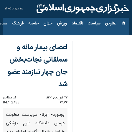
۱۸ مرداد ۱۴۰۵
عناوین‌
سیاست
اقتصاد
ورزش
جهان
جامعه
فرهنگ
سیاس
اعضای بیمار مانه و
سملقانی نجات‌بخش
جان چهار نیازمند عضو
شد
۲۲ فروردین ۱۴۰۱،
کد مطلب:
84712733
۱۷:۳۲
بجنورد- ایرنا- سرپرست معاونت
درمان دانشگاه علوم پزشکی