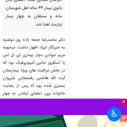
خراسان شمالی گفت: اعضای بدن
بانوی بیمار ۴۴ ساله اهل شهرستان
مانه و سملقان به چهار بیمار
نیازمند اهدا شد.
دکتر محمدرضا جمعه زاده روز دوشنبه
به خبرنگار ایرنا، اظهار داشت: مرحومه
مریم جوادی دچار بیماری ای ال اس
یا اسکلروز جانبی آمیوتروفیک بود که
در بخش مراقبت های ویژه بیمارستان
آیت الله هاشمی رفسنجانی شیروان
بستری شده بود که پس از رضایت
خانواده وی، اعضای ایشان به چهار
بیمار اهدا شد.
×
♿︎
وی با بیان اینکه ای ال اس، یک
×
بیماری دژنراتیو عصبی پیشرونده است