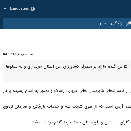
زار
زندگی
سایر
کد مطلب:
84712634
زاهدان- ایرنا- معاون بهبود تولیدات گیاهی سازمان جهاد کشاورزی سیستان و بلوچستان گفت: تاکنون یک هزار و ١۵٢ تن گندم مازاد بر مصرف کشاورزان این استان خریداری و به سیلوها
ر از گندم‌زارهای شهرستان های سرباز، راسک و بمپور به اتمام رسیده و کار
: از این میزان خرید، ١٠٠ تن گندم بذری توسط شرکت خدمات حمایتی کشاورزی و یکهزار و ۵۲ تن گندم آردی است که از سوی شرکت غله و خدمات بازرگانی و سازمان تعاون