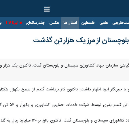
ت‌خارجی
علمی
فلسطین
استان‌ها
عکس
چندرسانه‌ای
ایرنا TV
با
بلوچستان از مرز یک هزار تن گذشت
با خبرنگار ایرنا اظهار داشت: تاکنون کار برداشت گندم از سطح یکهزار هکتا
وی ادامه داد
ت: تاکنون بالغ بر ١٢٠ میلیارد ریال به گندمکاران سیستان و بلوچستان بابت خرید گندم پرداخت شد.