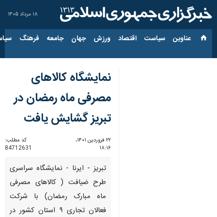
۱۸ مرداد ۱۴۰۵
عناوین‌
سیاست
اقتصاد
ورزش
جهان
جامعه
فرهنگ
سیاس
نمایشگاه کالاهای
مصرفی ماه رمضان در
تبریز گشایش یافت
۲۲ فروردین ۱۴۰۱،
کد مطلب:
84712631
۱۸:۱۶
تبریز - ایرنا - نمایشگاه سراسری
طرح ضیافت ( کالاهای مصرفی
ماه مبارک رمضان) با شرکت
فعالان تجاری ۹ استان کشور در