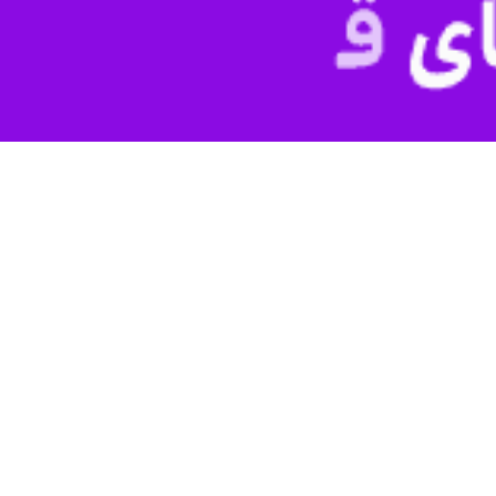
به گزارش روز دوشنبه ایرنا از شهرداری منطقه ۲۰، محمد ناظم رضوی با اشاره به ضرورت 
۱۰۰ متری اطراف مساجد در اولویت رفع معضلات قرار گرفته است و در این راستا اقدا
ر، آرام سازی تردد وسائل نقلیه در معابر برای عابرین پیاده، ساماندهی ا
اکسازی و لایروبی انهار، پاکسازی و رنگ آمیزی مخازن، پاکسازی برچسب ها و 
الای مساجد به ویژه در ماه میهمانی خدا و اهمیت غبارروبی و نظافت این ا
۱۵۰ مسجد و امامزاداگان در نواحی ۷گانه اجرا شد.
رنگ آمیزی، شستشوی نما، غبارروبی، نظافت، زیباسازی و مرمت فضای عمومی مس
اشت: برپایی پردیس فرهنگی قرانی در بوستان مهران، برپایی محافل انس با قران و
ی محلات، توزیع بسته های معیشتی ویژه خانواده های کم برخوردار، برپائی سف
ئی نمایشگاه کتاب، بازدید از اماکن متبرکه ویژه شهروندان، برگزاری ویژه ب