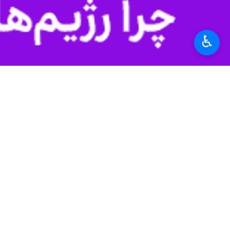
♿︎
تهران - ایرنا - شهردار منطقه ۲۰ گفت: طرح تحول نگهداشت شهر ویژه مساجد در ماه مبارک رمضان، با استفاده از تمامی تجهیزات، امکانات و نیروی انسانی در نواحی ششگانه اجرا می شود.
نگهداشتی در شعاع 
علائم ترافیکی و تابلوهای راهنمای مسی
کفپوش پیاده رو و حذف زوائد فیزیکی، پ
ناظم رضوی با تأکید بر نقش و جایگاه و
ائمه جماعات مساجد و مشارکت شهروندان آیین غبار رویی در بیش از 
وی ادامه داد: آراستگی و نور پردازی، 
و غبارروبی از بقاع متبرکه انجام شد.
شهردار منطقه ۲۰ اظهار د
محلات، برپائی سفره افطار ساده در سرا
آموزشی سبک زندگی اسلامی ایرانی، برپا