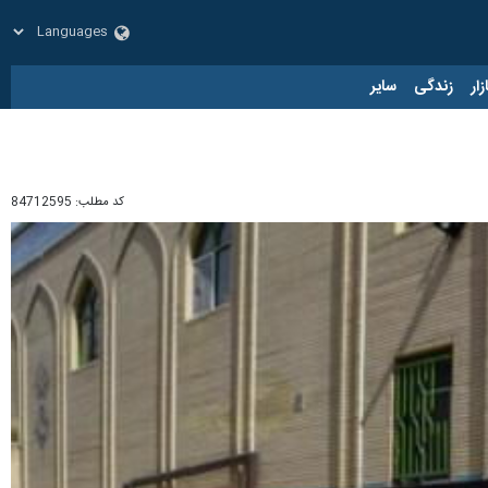
زار
زندگی
سایر
کد مطلب:
84712595