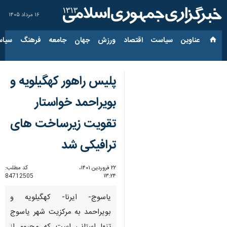
۱۶ مرداد ۱۴۰۵
عناوین‌
سیاست
اقتصاد
ورزش
جهان
جامعه
فرهنگ
سیاس
پلیس راهور کهگیلویه و
بویراحمد خواستار
تقویت زیرساخت های
ترافیکی شد
۲۲ فروردین ۱۴۰۱،
کد مطلب:
84712505
۱۳:۲۴
یاسوج- ایرنا- کهگیلویه و
بویراحمد به مرکزیت شهر یاسوج