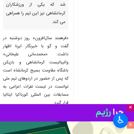
شد که یکی از ورزشکاران
کرمانشاهی نیز این تیم را همراهی
می کند.
«فرهمند سال‌افزون» روز دوشنبه در
گفت و گو با خبرنگار ایرنا اظهار
داشت: «محمدمانی علیخانی»
والیبالیست کرمانشاهی و بازیکن
باشگاه مقاومت بسیج کرمانشاه است
که پس از حضور در اردوهای تیم ملی
توانست در لیست نفرات اعزامی به
مسابقات بین المللی کورناکیا ایتالیا
قرار گیرد.
×
وی ادامه داد: تیم ملی والیبال
♿︎
نوجوانان ایران، بامداد امروز (دوشنبه
×
۲۲ فروردین)، تهران را به مقصد ایتالیا