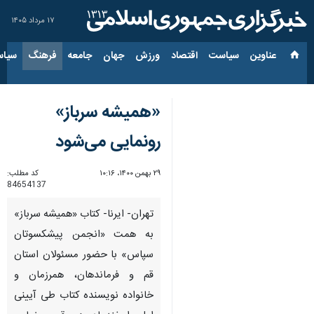
۱۷ مرداد ۱۴۰۵
عناوین‌
سیاست
اقتصاد
ورزش
جهان
جامعه
فرهنگ
سیاس
«همیشه سرباز»
رونمایی می‌شود
۲۹ بهمن ۱۴۰۰، ۱۰:۱۶
کد مطلب:
84654137
تهران- ایرنا- کتاب «همیشه سرباز»
به همت «انجمن پیشکسوتان
سپاس» با حضور مسئولان استان
قم و فرماندهان، همرزمان و
خانواده نویسنده کتاب طی آیینی