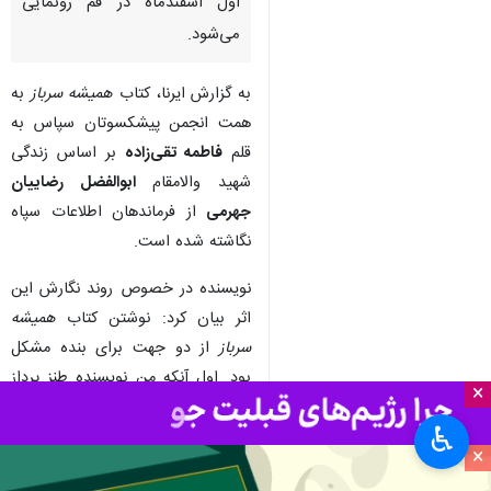
اول اسفندماه در قم رونمایی
می‌شود.
به گزارش ایرنا، کتاب
همیشه سرباز
به
همت انجمن پیشکسوتان سپاس به
قلم
فاطمه تقی‌زاده
بر اساس زندگی
شهید والامقام
ابوالفضل رضاییان
جهرمی
از فرماندهان اطلاعات سپاه
نگاشته شده است.
نویسنده در خصوص روند نگارش این
اثر بیان کرد: نوشتن کتاب
همیشه
سرباز
از دو جهت برای بنده مشکل
بود. اول آنکه من نویسنده طنز پرداز
×
بودم و غالباً نوشته‌هایم از جدیت به
♿︎
دور بود و همین مساله، نوشتن را
×
دشوار می‌کرد، البته ناگفته نماند در