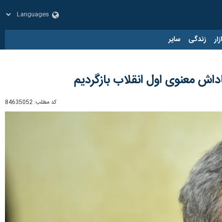
زار
زندگی
سایر
داش معنوی اول انقلاب بازگردیم
کد مطلب:
84635052