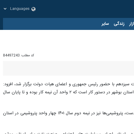
زار
زندگی
سایر
کد مطلب:
84497243