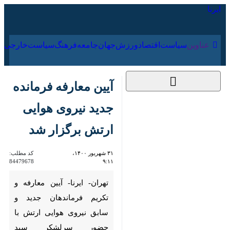
۱۷ مرداد ۱۴۰۵
عناوین‌
سیاست
اقتصاد
ورزش
جهان
جامعه
فرهنگ
سیاس
آیین معارفه فرمانده
جدید نیروی هوایی
ارتش برگزار شد
۳۱ شهریور ۱۴۰۰، ۹:۱۱
کد مطلب:
84479678
تهران- ایرنا- آیین معارفه و تکریم
فرماندهان جدید و سابق نیروی
هوایی ارتش با حضور سرلشکر
سید عبدالرحیم موسوی فرمانده