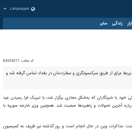
زار
زندگی
سایر
کد مطلب:
84324217