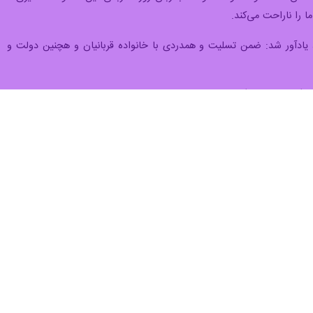
ع ذیربط عراق از طریق سرکنسولگری و سفارت‌مان در بغداد تماس گرفته شد و
ود با خبرنگاران که به‌شکل مجازی برگزار شد، با تبریک فرا رسیدن عید
درباره آخرین تحولات و راهبردها صحبت شد. همچنین وزیر خارجه سوریه با
داشت: مذاکرات وین در حال انجام است و روز گذشته نیز ظریف به کمیسیون
ضی به نمایندگی ایران در کربلا داشتند. از همان ابتدا با مراجع ذیربط با