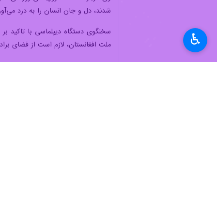
♿︎
تهران- ایرنا- سخنگوی وزارت امور خار
با متعرضان برخورد شده است، انتظار 
به گزارش خبرنگار سیاسی ایرنا، «سعید
سعید فطر، گفت: در هفته گذشته، گفت‌و
ظریف صحبت کرد.
وی با بیان اینکه وزیر خارجه سوریه ا
امنیت ملی مجلس رفت.
وزارت امور خارجه دیشب یادداشت اعتراض
سخنگوی وزارت امور خارجه در پاسخ به پر
عراق از طریق سرکنسولگری و سفارت‌مان