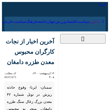
۱۷ مرداد ۱۴۰۵
عناوین‌
سیاست
اقتصاد
ورزش
جهان
جامعه
فرهنگ
سیاس
آخرین اخبار از نجات
کارگران محبوس معدن
طزره دامغان
۱۲ اردیبهشت ۱۴۰۰،
کد مطلب:
84315473
۴:۰۸
سمنان- ایرنا- وقوع حادثه ریزش
در تونل شماره ۴۲ معدن بزرگ
زغال سنگ طزره دامغان، منجر به
محبوس شدن ۲ کارگر این معدن