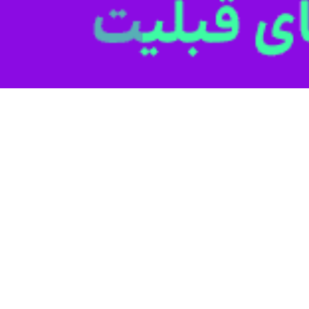
وزهای سرگردان آسترازنکا
‌ها درباره احتمال لختگی خون ناشی از دریافت واکسن آسترازنکا، باعث افزایش…