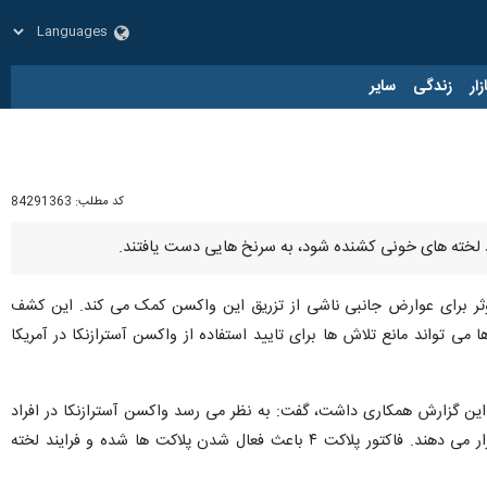
زار
زندگی
سایر
کد مطلب:
84291363
وثر برای عوارض جانبی ناشی از تزریق این واکسن کمک می کند. این کشف
 تواند مانع تلاش ها برای تایید استفاده از واکسن آسترازنکا در آمریکا
 این گزارش همکاری داشت، گفت: به نظر می رسد واکسن آسترازنکا در افراد
خاصی باعث ایجاد آنتی بادی هایی می شود که پروتئینی را در بدن انسان به نام «فاکتور پلاکت ۴» (PF۴) هدف قرار می دهند. فاکتور پلاکت ۴ باعث فعال شدن پلاکت ها شده و فرایند لخته