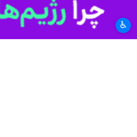
دچار انعقاد داخل عروقی شدند.
علم و آموزش
پژوهش‌های پزشکی
♿︎
۱ نفر
برچسب‌ها
ویروس کرونا
انگلیس
واکسن
واکسن کرونا
پروندهٔ خبری
واکسن کرونا، از نظریه تا عمل
اخبار مرتبط
سایه بی اعتمادی و د
لندن – ایرنا – نگرانی