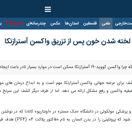
ت‌خارجی
علمی
فلسطین
استان‌ها
عکس
چندرسانه‌ای
ایرنا TV
با
خته شدن خون پس از تزریق واکسن آسترازنکا
ث ایجاد لخته های خونی کشنده شود، به سرنخ هایی دست یافتند.
کشف برای عرضه جهانی واکسن آسترازنکا مهم است و به ابداع درمان های م
یه واکسن و رفع مشکل ارائه می دهد. اما از طرف دیگر کشف این سرنخ ها می
و پزشکی مولکولی در دانشگاه «مک مستر» در «اونتاریو» کانادا که در نوشتن