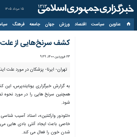
۱۵ مرداد ۱۴۰۵
عناوین‌
سیاست
اقتصاد
ورزش
جهان
جامعه
فرهنگ
سیاس
کشف سرنخ‌هایی از علت ل
۲۳ فروردین ۱۴۰۰، ۹:۴۹
تهران- ایرنا- پزشکان در مورد علت اینکه چرا واکسن کووید-۱۹ آسترازنکا ممکن است در موارد بسیار نادر باع
به گزارش خبرگزاری یونایتدپرس، این 
همچنین سرنخ هایی را در مورد نحوه تصف
شود.
«تئودور وارکنتین»، استاد آسیب شناسی 
شدن خون را فعال می کند.