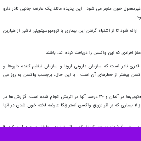
رمعمول خون منجر می شود. این پدیده مانند یک عارضه جانبی نادر دارو
د.
ققان پیشنهاد می کنند که نامی برای این بیماری «ترومبوسیتوپنی ایمنی ترومبوتیک ایمنی ناشی از واکسن» (VITT) ارائه شود تا از اشتباه گرفتن این بیماری با ترومبوسیتوپنی ناشی از هپارین
ز افرادی که این واکسن را دریافت کرده اند، باشند.
ری نادر است که سازمان دارویی اروپا و سازمان تنظیم کننده داروها و
ن واکسن بیشتر از خطرهای آن است . با این حال، برچسب واکسن به روز می
از روز هفتم آوریل ۲۰۲۱ ، حدود ۸۲ میلیون دوز واکسن آسترازنکا در اروپا تجویز شده است. تقریباً یک چهارم این مایه‌کوبی‌ها در آلمان و ۳۰ درصد آنها در اتریش انجام شده است. گزارش ها در
زمینه عوارض جانبی لخته شدن خون ناشی از تزریق این واکسن در اواخر فوریه ظاهر شد. مطالعات نشان دادند که از ۱۱ بیماری که بر اثر تزریق واکسن آسترازنکا عارضه لخته خون شدن در آنها
در روز پنجم تا روز شانزدهم پس از ترزیق واکسن آسترازنکا، این بیماران دست کم دچار یک رویداد ترومبوتیک (لخته شدن خون) شدند.به جز یک نفر که بر اثر خونریزی داخل جمجمه فوت کرد. ۹
بیمار ترومبوز وریدی مغزی را تجربه کردند و ۳ نفر با «ترومبوز ورید طحالی» و ۴ ترومبوز دیگر تشخیص داده شدند. در مجموع ۶ نفر از این بیماران فوت کردند؛ در حالی که پنج نفر از آنها