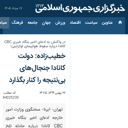
۱۷ مرداد ۱۴۰۵
عناوین‌
سیاست
اقتصاد
ورزش
جهان
جامعه
فرهنگ
سیاس
در واکنش به ادعای اخیر بنگاه خبری CBC
کانادا درباره سقوط هواپیمای اوکراینی؛
خطیب‌زاده: دولت
کانادا جنجال‌های
بی‌نتیجه را کنار بگذارد
۲۲ بهمن ۱۳۹۹، ۱۳:۲۵
کد مطلب:
84225235
تهران- ایرنا- سخنگوی وزارت امور
خارجه ادعای اخیر بنگاه خبری
CBC کانادا درباره حادثه تلخ