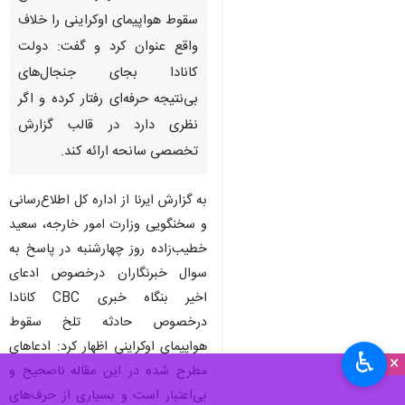
سقوط هواپیمای اوکراینی را خلاف
واقع عنوان کرد و گفت: دولت
کانادا بجای جنجال‌های
بی‌نتیجه حرفه‌ای رفتار کرده و اگر
نظری دارد در قالب گزارش
تخصصی سانحه ارائه کند.
به گزارش ایرنا از اداره کل اطلاع‌رسانی
و سخنگویی وزارت امور خارجه، سعید
خطیب‌زاده روز چهارشنبه در پاسخ به
سوال خبرنگاران درخصوص ادعای
اخیر بنگاه خبری CBC کانادا
درخصوص حادثه تلخ سقوط
هواپیمای اوکراینی اظهار کرد: ادعاهای
♿︎
×
مطرح شده در این مقاله ناصحیح و
بی‌اعتبار است و بسیاری از حرف‌های